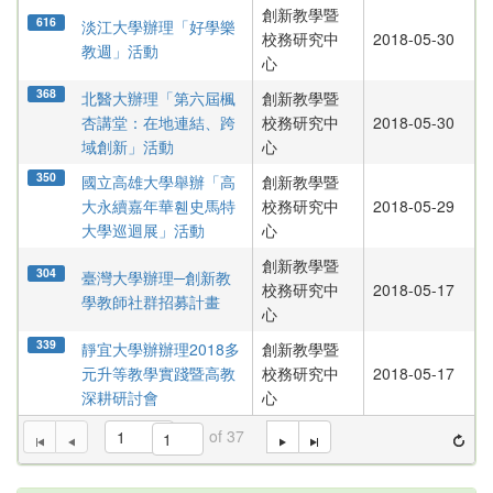
創新教學暨
616
淡江大學辦理「好學樂
校務研究中
2018-05-30
教週」活動
心
368
北醫大辦理「第六屆楓
創新教學暨
杏講堂：在地連結、跨
校務研究中
2018-05-30
域創新」活動
心
350
國立高雄大學舉辦「高
創新教學暨
大永續嘉年華휀史馬特
校務研究中
2018-05-29
大學巡迴展」活動
心
創新教學暨
304
臺灣大學辦理─創新教
校務研究中
2018-05-17
學教師社群招募計畫
心
339
靜宜大學辦辦理2018多
創新教學暨
元升等教學實踐暨高教
校務研究中
2018-05-17
深耕研討會
心
Page
of 37
1